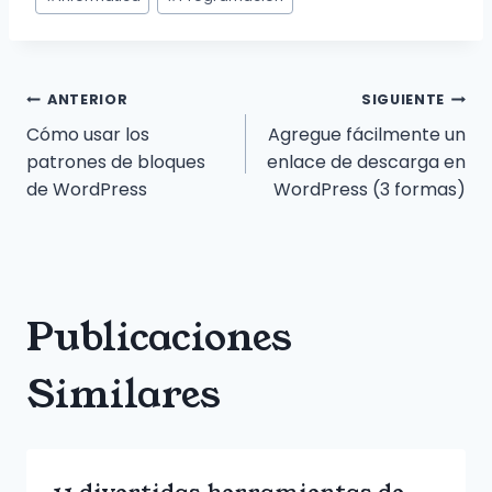
de
la
entrada:
Navegación
ANTERIOR
SIGUIENTE
Cómo usar los
Agregue fácilmente un
de
patrones de bloques
enlace de descarga en
de WordPress
WordPress (3 formas)
entradas
Publicaciones
Similares