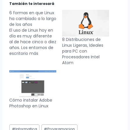
También te interesará
6 formas en que Linux
ha cambiado a lo largo
de los años
El uso de Linux hoy en
día es muy diferente
8 Distribuciones de
al de hace cinco o diez
Linux Ligeras, Ideales
años. Los entornos de
para PC con
escritorio más
Procesadores Intel
populares ya no
Atom
parecen atascados en
los años 90. Si bien es
posible que aún
necesite
conocimientos
técnicos para instalar
Linux, no necesita ser
Cómo instalar Adobe
un prodigio de la…
Photoshop en Linux
Etiquetas
#
Informatica
#
Programacion