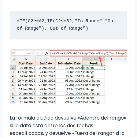
=IF(C2>=A2,IF(C2<=B2,"In Range","Out 
of Range"),"Out of Range")
La fórmula aludido devuelve «Adentro del rango»
si la data está entre las dos fechas
especificadas, y devuelve «Fuera del rango» si la