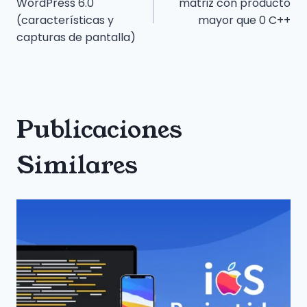
de
WordPress 6.0
matriz con producto
(características y
mayor que 0 C++
entradas
capturas de pantalla)
Publicaciones
Similares