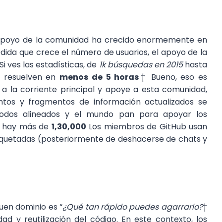
l apoyo de la comunidad ha crecido enormemente en
dida que crece el número de usuarios, el apoyo de la
i ves las estadísticas, de
1k búsquedas en 2015
hasta
e resuelven en
menos de 5 horas
† Bueno, eso es
a la corriente principal y apoye a esta comunidad,
ntos y fragmentos de información actualizados se
todos alineados y el mundo pan para apoyar los
s, hay más de
1,30,000
Los miembros de GitHub usan
iquetadas (posteriormente de deshacerse de chats y
uen dominio es “
¿Qué tan rápido puedes agarrarlo?
†
dad y reutilización del código. En este contexto, los