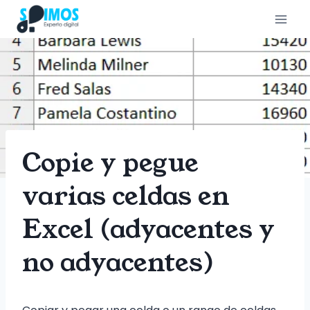
Saltar
al
contenido
Copie y pegue
varias celdas en
Excel (adyacentes y
no adyacentes)