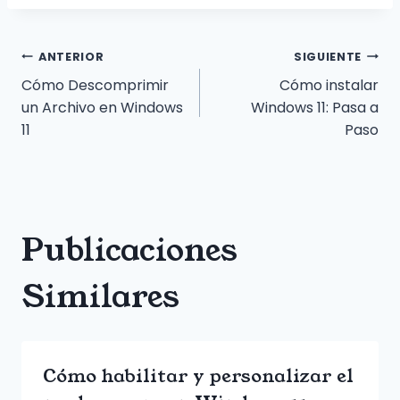
la
una buena práctica, la
frecuencia de estas
entrada:
actualizaciones a
Navegación
ANTERIOR
SIGUIENTE
veces puede ser
abrumadora. A
Cómo Descomprimir
Cómo instalar
menudo, también…
de
un Archivo en Windows
Windows 11: Pasa a
11
Paso
entradas
Publicaciones
Similares
Cómo habilitar y personalizar el