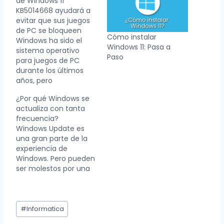
de Windows 11
KB5014668 ayudará a
evitar que sus juegos
de PC se bloqueen
Cómo instalar
Windows ha sido el
Windows 11: Pasa a
sistema operativo
Paso
para juegos de PC
durante los últimos
años, pero
desafortunadamente
¿Por qué Windows se
Windows 11 no ha sido
actualiza con tanta
tan bien recibido por
frecuencia?
los jugadores. Si bien
Windows Update es
Windows 10 ha tenido
una gran parte de la
años para alcanzar un
experiencia de
estado estable,
Windows. Pero pueden
Windows 11 apenas
ser molestos por una
está comenzando.
variedad de razones, la
Como tal, el sistema
mayor de las cuales es
operativo se…
probablemente su
Etiquetas
frecuencia. Si bien
#
Informatica
de
actualizar Windows es