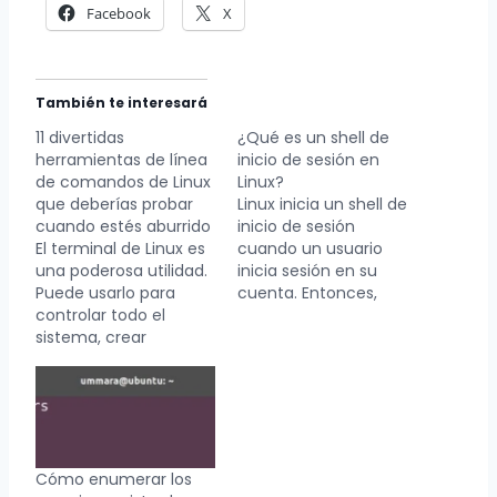
Facebook
X
También te interesará
11 divertidas
¿Qué es un shell de
herramientas de línea
inicio de sesión en
de comandos de Linux
Linux?
que deberías probar
Linux inicia un shell de
cuando estés aburrido
inicio de sesión
El terminal de Linux es
cuando un usuario
una poderosa utilidad.
inicia sesión en su
Puede usarlo para
cuenta. Entonces,
controlar todo el
¿qué son los shells de
sistema, crear
inicio de sesión y
comandos y escribir
cómo saber si está
mientras realiza sus
usando uno o no?
tareas diarias. Pero
Puede usar el shell de
rápidamente puede
Linux todos los días,
volverse abrumador
pero la forma en que
seguir mirando una
lo usa…
Cómo enumerar los
línea de comando y