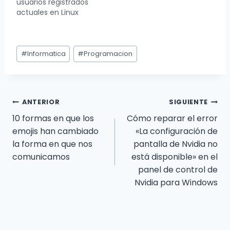
usuarios registrados
continuar con su
actuales en Linux
trabajo. Por suerte
para ti, la terminal
también es una
Etiquetas
fuente…
#
Informatica
#
Programacion
de
la
entrada:
Navegación
ANTERIOR
SIGUIENTE
10 formas en que los
Cómo reparar el error
de
emojis han cambiado
«La configuración de
la forma en que nos
pantalla de Nvidia no
entradas
comunicamos
está disponible» en el
panel de control de
Nvidia para Windows